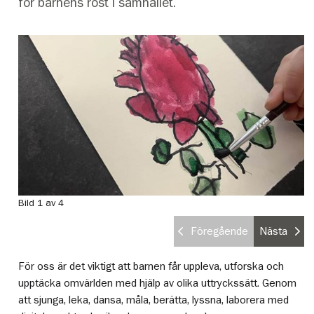
för barnens röst i samhället.
Bild 1 av 4
Bi
Föregående
Nästa
För oss är det viktigt att barnen får uppleva, utforska och
upptäcka omvärlden med hjälp av olika uttryckssätt. Genom
att sjunga, leka, dansa, måla, berätta, lyssna, laborera med