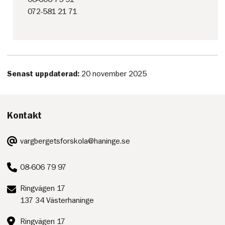
072-581 21 71
Senast uppdaterad:
20 november 2025
Kontakt
E-
vargbergetsforskola@haninge.se
post:
Telefon:
08-606 79 97
Postadress:
Ringvägen 17
137 34 Västerhaninge
Besöksadress:
Ringvägen 17