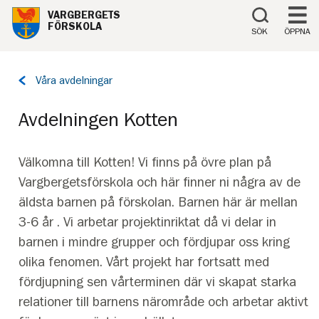
Till innehåll på sidan
VARGBERGETS
FÖRSKOLA
SÖK
ÖPPNA
Tillbaka
Våra avdelningar
till
sidan:
Avdelningen Kotten
Välkomna till Kotten! Vi finns på övre plan på
Vargbergetsförskola och här finner ni några av de
äldsta barnen på förskolan. Barnen här är mellan
3-6 år . Vi arbetar projektinriktat då vi delar in
barnen i mindre grupper och fördjupar oss kring
olika fenomen. Vårt projekt har fortsatt med
fördjupning sen vårterminen där vi skapat starka
relationer till barnens närområde och arbetar aktivt