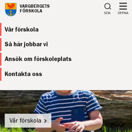
Till innehåll på sidan
VARGBERGETS
FÖRSKOLA
SÖK
ÖPPNA
Vår förskola
Så här jobbar vi
Ansök om förskoleplats
Kontakta oss
Vår förskola