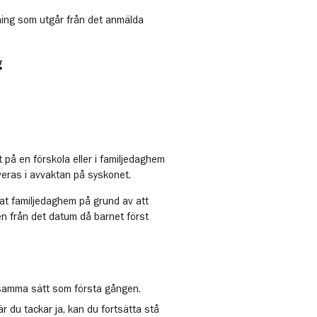
rdning som utgår från det anmälda
g
t på en förskola eller i familjedaghem
veras i avvaktan på syskonet.
nat familjedaghem på grund av att
en från det datum då barnet först
 samma sätt som första gången.
är du tackar ja, kan du fortsätta stå