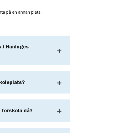
änta på en annan plats.
s i Haninges
skoleplats?
 förskola då?