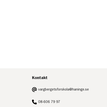
Kontakt
E-
vargbergetsforskola@haninge.se
post:
Telefon:
08-606 79 97