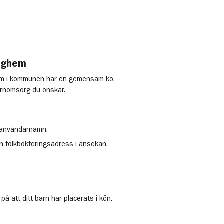
daghem
hem i kommunen har en gemensam kö.
arnomsorg du önskar.
r användarnamn.
 folkbokföringsadress i ansökan.
på att ditt barn har placerats i kön.